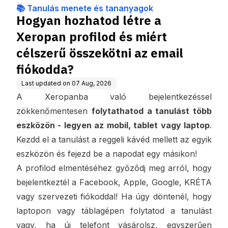
k
célszerű összekötni az e
📚 Tanulás menete és tananyagok
mail fiókodda?
Hogyan hozhatod létre a
Xeropan profilod és miért
célszerű összekötni az email
fiókodda?
Last updated on
07 Aug, 2026
A Xeropanba való bejelentkezéssel
zökkenőmentesen
folytathatod a tanulást több
eszközön - legyen az mobil, tablet vagy laptop
.
Kezdd el a tanulást a reggeli kávéd mellett az egyik
eszközön és fejezd be a napodat egy másikon!
A profilod elmentéséhez győződj meg arról, hogy
bejelentkeztél a Facebook, Apple, Google, KRÉTA
vagy szervezeti fiókoddal! Ha úgy döntenél, hogy
laptopon vagy táblagépen folytatod a tanulást
vagy, ha új telefont vásárolsz, egyszerűen