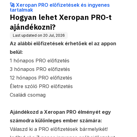
ngyenes tartalma
🚀 Xeropan PRO előfizetések és ingyenes
k
tartalmak
Hogyan lehet Xeropan PRO-t
ajándékozni?
Last updated on
20 Jul, 2026
Az alábbi előfizetések érhetőek el az appon
belül:
1 hónapos PRO előfizetés
3 hónapos PRO előfizetés
12 hónapos PRO előfizetés
Életre szóló PRO előfizetés
Családi csomag
Ajándékozd a Xeropan PRO élményét egy
számodra különleges ember számára:
Válaszd ki a PRO előfizetések bármelyikét!