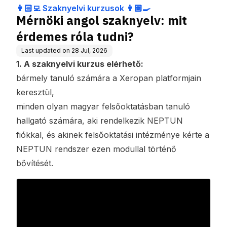
👨🏽‍🍳
👩🏻‍💻 Szaknyelvi kurzusok 👨🏽‍🍳
Mérnöki angol szaknyelv: mit
érdemes róla tudni?
Last updated on
28 Jul, 2026
1. A szaknyelvi kurzus elérhető:
bármely tanuló számára a
Xeropan platformjain
keresztül,
minden olyan magyar felsőoktatásban tanuló
hallgató számára, aki rendelkezik NEPTUN
fiókkal, és akinek felsőoktatási intézménye kérte a
NEPTUN rendszer ezen modullal történő
bővítését.