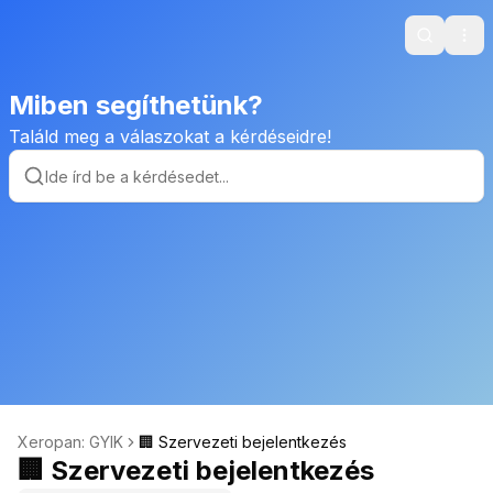
Search
Ope
Miben segíthetünk?
Találd meg a válaszokat a kérdéseidre!
Xeropan: GYIK
🏢 Szervezeti bejelentkezés
🏢 Szervezeti bejelentkezés