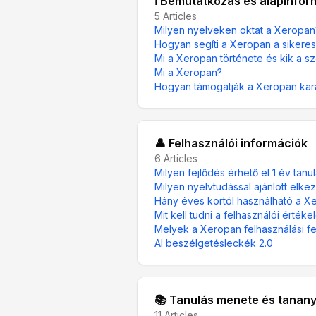
ℹ️ Bemutatkozás és alapinfor
5
Articles
Milyen nyelveken oktat a Xeropan
Hogyan segíti a Xeropan a sikeres
Mi a Xeropan története és kik a s
Mi a Xeropan?
Hogyan támogatják a Xeropan kara
👤 Felhasználói információk
6
Articles
Milyen fejlődés érhető el 1 év tan
Milyen nyelvtudással ajánlott elke
Hány éves kortól használható a X
Mit kell tudni a felhasználói értéke
Melyek a Xeropan felhasználási fel
AI beszélgetésleckék 2.0
📚 Tanulás menete és tan
11
Articles