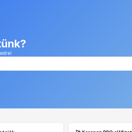
tünk?
eidre!