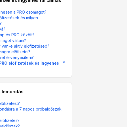
tések és ingyenes tartalmak
yenesen a PRO csomagot?
fizetések és milyen
?
vá?
lap és PRO között?
magot váltani?
 van-e aktív előfizetésed?
agra előfizetni?
ket érvényesíteni?
PRO előfizetések és ingyenes
”
s lemondás
lőfizetést?
emondásra a 7 napos próbaidőszak
előfizetés?
baidőszak?