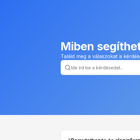
Miben segíthe
Találd meg a válaszokat a kérdés