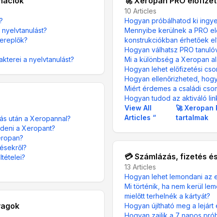
mációk
🚀 Xeropan PRO előfize
10
Articles
?
Hogyan próbálhatod ki ing
 nyelvtanulást?
Mennyibe kerülnek a PRO elő
zereplők?
konstrukciókban érhetőek el
Hogyan válhatsz PRO tanuló
kterei a nyelvtanulást?
Mi a különbség a Xeropan a
Hogyan lehet előfizetési cso
Hogyan ellenőrizheted, hogy
Miért érdemes a családi csom
Hogyan tudod az aktiváló lin
View All
🚀 Xeropan 
Articles
“
tartalmak
ulás után a Xeropannal?
zdeni a Xeropant?
eropan?
lésekről?
💳 Számlázás, fizetés é
tételei?
13
Articles
Hogyan lehet lemondani az e
Mi történik, ha nem kerül l
mielőtt terhelnék a kártyát?
anyagok
Hogyan újítható meg a lejárt 
Hogyan zajlik a 7 napos pró