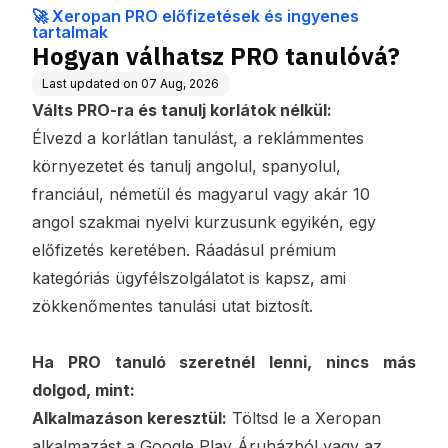
yenes tartalmak
🚀 Xeropan PRO előfizetések és ingyenes
tartalmak
Hogyan válhatsz PRO tanulóvá?
Last updated on
07 Aug, 2026
Válts PRO-ra és tanulj korlátok nélkül:
Élvezd a korlátlan tanulást, a reklámmentes
környezetet és tanulj angolul, spanyolul,
franciául, németül és magyarul vagy akár 10
angol szakmai nyelvi kurzusunk egyikén, egy
előfizetés keretében. Ráadásul prémium
kategóriás ügyfélszolgálatot is kapsz, ami
zökkenőmentes tanulási utat biztosít.
Ha PRO tanuló szeretnél lenni, nincs más
dolgod, mint:
Alkalmazáson keresztül:
Töltsd le a
Xeropan
alkalmazást
a Google Play Áruházból vagy az