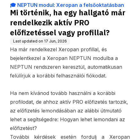
sőoktatásban
RO előfizetéssel vagy pro
🎓 NEPTUN modul: Xeropan a felsőoktatásban
fillal?
Mi történik, ha egy hallgató már
rendelkezik aktív PRO
előfizetéssel vagy profillal?
Last updated on
17 Jun, 2026
Ha már rendelkezel Xeropan profillal, és
bejelentkezel a Xeropan NEPTUN modulba a
NEPTUN rendszeren keresztül, automatikusan
felülírjuk a korábbi felhasználói fiókodat.
Ha nem kívánod tovább használni a korábbi
profilodat, de ahhoz aktív PRO előfizetés tartozik,
az előfizetés lemondásában az alábbi útmutató
lehet a segítségedre:
Hogyan lehet lemondani az
előfizetést?
További kérdések esetén fordulj a Xeropan